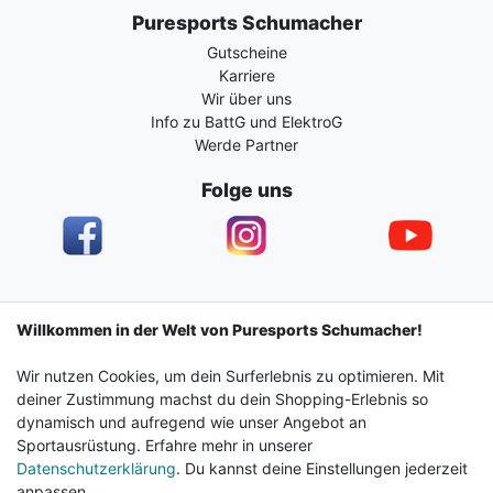
Puresports Schumacher
Gutscheine
Karriere
Wir über uns
Info zu BattG und ElektroG
Werde Partner
Folge uns
Impressum
Daten­schutz­erklärung
AGB
Willkommen in der Welt von Puresports Schumacher!
Wir nutzen Cookies, um dein Surferlebnis zu optimieren. Mit
Barrierefreiheitserklärung
Widerrufs­recht
deiner Zustimmung machst du dein Shopping-Erlebnis so
dynamisch und aufregend wie unser Angebot an
Sportausrüstung. Erfahre mehr in unserer
Kontakt
Vertrag widerrufen
Datenschutzerklärung
. Du kannst deine Einstellungen jederzeit
anpassen.