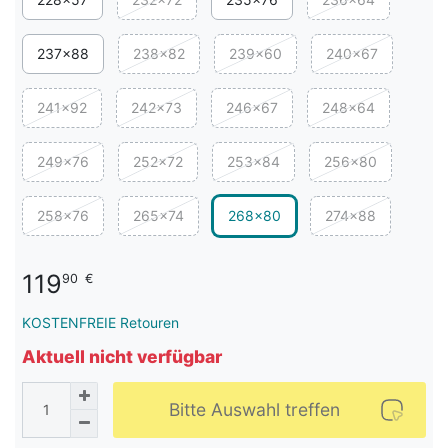
237x88
238x82
239x60
240x67
241x92
242x73
246x67
248x64
249x76
252x72
253x84
256x80
258x76
265x74
268x80
274x88
119
90
€
KOSTENFREIE Retouren
Aktuell nicht verfügbar
Bitte Auswahl treffen