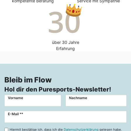
kompetente Beratung
Service mit Sympathie
über 30 Jahre
Erfahrung
Bleib im Flow
Hol dir den Puresports-Newsletter!
Vorname
Nachname
Newsletter
E-Mail **
Honig
Hiermit bestätige ich, dass ich die
Datenschutzerklärung
gelesen habe.