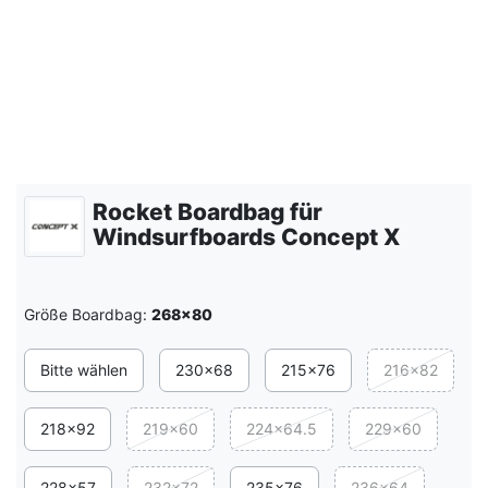
Rocket Boardbag für
Windsurfboards Concept X
Größe Boardbag:
268x80
Bitte wählen
230x68
215x76
216x82
218x92
219x60
224x64.5
229x60
228x57
232x72
235x76
236x64