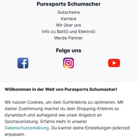
Puresports Schumacher
Gutscheine
Karriere
Wir über uns
Info zu BattG und ElektroG
Werde Partner
Folge uns
Impressum
Daten­schutz­erklärung
AGB
Willkommen in der Welt von Puresports Schumacher!
Wir nutzen Cookies, um dein Surferlebnis zu optimieren. Mit
Barrierefreiheitserklärung
Widerrufs­recht
deiner Zustimmung machst du dein Shopping-Erlebnis so
dynamisch und aufregend wie unser Angebot an
Sportausrüstung. Erfahre mehr in unserer
Kontakt
Vertrag widerrufen
Datenschutzerklärung
. Du kannst deine Einstellungen jederzeit
anpassen.