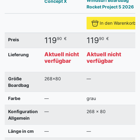
Windsurf Boardbag
Concept X
Rocket Project 5 2026
In den Warenkorb
119
119
90
€
90
€
Preis
Aktuell nicht
Aktuell nicht
Lieferung
verfügbar
verfügbar
Größe
268x80
—
Boardbag
Farbe
—
grau
Konfiguration
—
268 x 80
Allgemein
Länge in cm
—
—