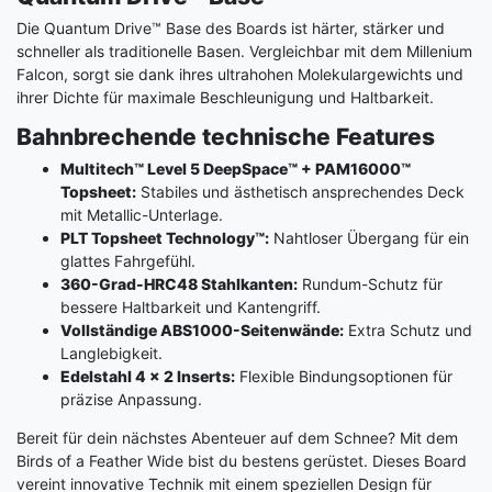
Die Quantum Drive™ Base des Boards ist härter, stärker und
schneller als traditionelle Basen. Vergleichbar mit dem Millenium
Falcon, sorgt sie dank ihres ultrahohen Molekulargewichts und
ihrer Dichte für maximale Beschleunigung und Haltbarkeit.
Bahnbrechende technische Features
Multitech™ Level 5 DeepSpace™ + PAM16000™
Topsheet:
Stabiles und ästhetisch ansprechendes Deck
mit Metallic-Unterlage.
PLT Topsheet Technology™:
Nahtloser Übergang für ein
glattes Fahrgefühl.
360-Grad-HRC48 Stahlkanten:
Rundum-Schutz für
bessere Haltbarkeit und Kantengriff.
Vollständige ABS1000-Seitenwände:
Extra Schutz und
Langlebigkeit.
Edelstahl 4 x 2 Inserts:
Flexible Bindungsoptionen für
präzise Anpassung.
Bereit für dein nächstes Abenteuer auf dem Schnee? Mit dem
Birds of a Feather Wide bist du bestens gerüstet. Dieses Board
vereint innovative Technik mit einem speziellen Design für