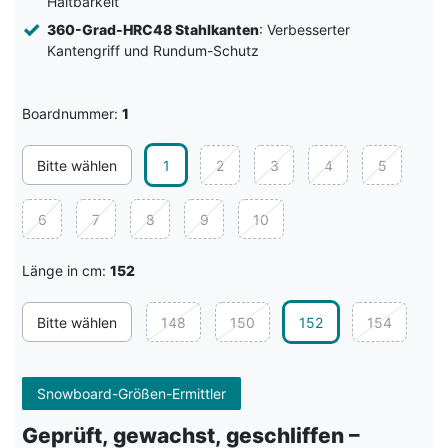
Haltbarkeit
360-Grad-HRC48 Stahlkanten
: Verbesserter
Kantengriff und Rundum-Schutz
Boardnummer:
1
Bitte wählen
1
2
3
4
5
6
7
8
9
10
Länge in cm:
152
Bitte wählen
148
150
152
154
Snowboard-Größen-Ermittler
Geprüft, gewachst, geschliffen –