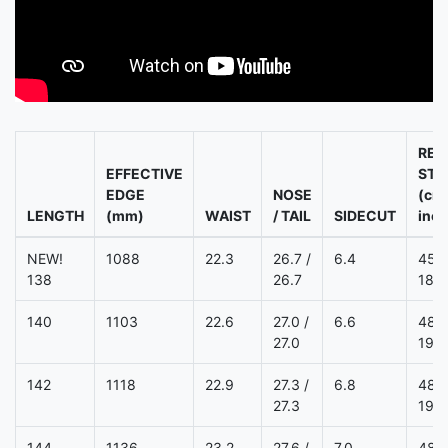
REF.
EFFECTIVE
STA
EDGE
NOSE
(cm 
LENGTH
(mm)
WAIST
/ TAIL
SIDECUT
inch
NEW!
1088
22.3
26.7 /
6.4
45.7
138
26.7
18.0
140
1103
22.6
27.0 /
6.6
48.3
27.0
19.0
142
1118
22.9
27.3 /
6.8
48.3
27.3
19.0
144
1136
23.2
27.6 /
7.0
48.3