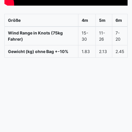
Größe
4m
5m
6m
Wind Range in Knots (75kg
15-
11-
7-
Fahrer)
30
26
20
Gewicht (kg) ohne Bag +-10%
1.83
2.13
2.45