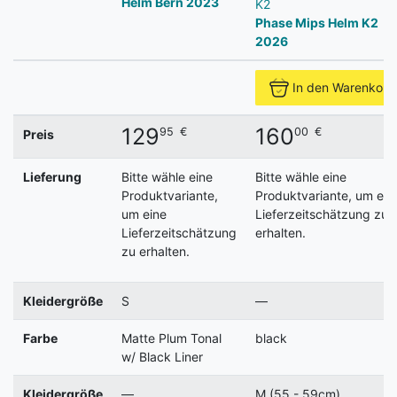
Helm Bern 2023
K2
Phase Mips Helm K2
2026
In den Warenkorb
129
160
95
€
00
€
Preis
Lieferung
Bitte wähle eine
Bitte wähle eine
Produktvariante,
Produktvariante, um ein
um eine
Lieferzeitschätzung zu
Lieferzeitschätzung
erhalten.
zu erhalten.
Kleidergröße
S
—
Farbe
Matte Plum Tonal
black
w/ Black Liner
Kleidergröße
—
M (55 - 59cm)