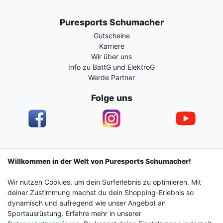
Puresports Schumacher
Gutscheine
Karriere
Wir über uns
Info zu BattG und ElektroG
Werde Partner
Folge uns
Impressum
Daten­schutz­erklärung
AGB
Willkommen in der Welt von Puresports Schumacher!
Wir nutzen Cookies, um dein Surferlebnis zu optimieren. Mit
Barrierefreiheitserklärung
Widerrufs­recht
deiner Zustimmung machst du dein Shopping-Erlebnis so
dynamisch und aufregend wie unser Angebot an
Sportausrüstung. Erfahre mehr in unserer
Kontakt
Vertrag widerrufen