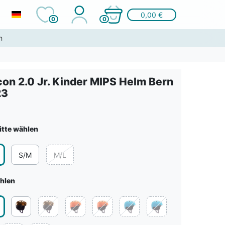
0,00 €
0
0
n
on 2.0 Jr. Kinder MIPS Helm Bern
23
itte wählen
S/M
M/L
ählen