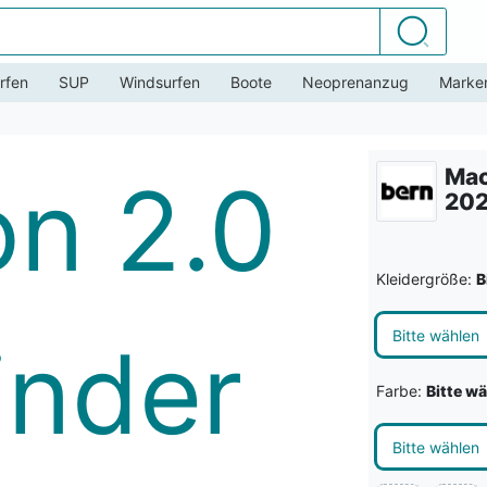
Suchen
rfen
SUP
Windsurfen
Boote
Neoprenanzug
Marke
Mac
20
Kleidergröße:
B
Bitte wählen
Farbe:
Bitte w
Bitte wählen