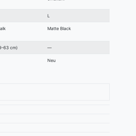
L
alk
Matte Black
9-63 cm)
—
Neu