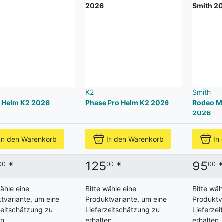
K2
Smith
e Helm K2 2026
Phase Pro Helm K2 2026
Rodeo M
2026
In den Warenkorb
In den Warenkorb
In
125
95
00
€
00
€
00
wähle eine
Bitte wähle eine
Bitte wäh
tvariante, um eine
Produktvariante, um eine
Produktv
zeitschätzung zu
Lieferzeitschätzung zu
Lieferze
n.
erhalten.
erhalten.