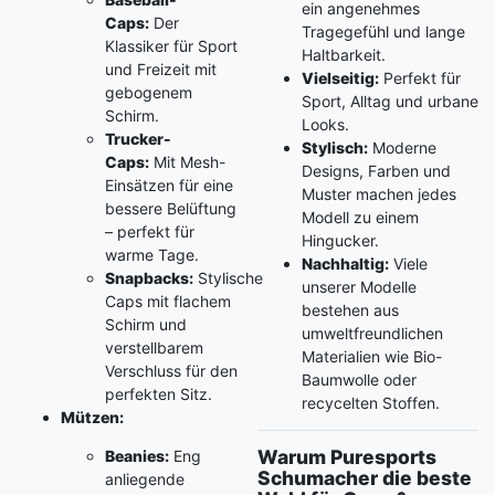
ein angenehmes
Caps:
Der
Tragegefühl und lange
Klassiker für Sport
Haltbarkeit.
und Freizeit mit
Vielseitig:
Perfekt für
gebogenem
Sport, Alltag und urbane
Schirm.
Looks.
Trucker-
Stylisch:
Moderne
Caps:
Mit Mesh-
Designs, Farben und
Einsätzen für eine
Muster machen jedes
bessere Belüftung
Modell zu einem
– perfekt für
Hingucker.
warme Tage.
Nachhaltig:
Viele
Snapbacks:
Stylische
unserer Modelle
Caps mit flachem
bestehen aus
Schirm und
umweltfreundlichen
verstellbarem
Materialien wie Bio-
Verschluss für den
Baumwolle oder
perfekten Sitz.
recycelten Stoffen.
Mützen:
Warum Puresports
Beanies:
Eng
Schumacher die beste
anliegende