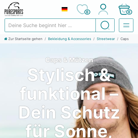
0
0
Deine Suche beginnt hier ...
Suchen
Zur Startseite gehen
Bekleidung & Accessories
Streetwear
Caps
Caps & Mützen
Stylisch &
funktional –
Dein Schutz
für Sonne,