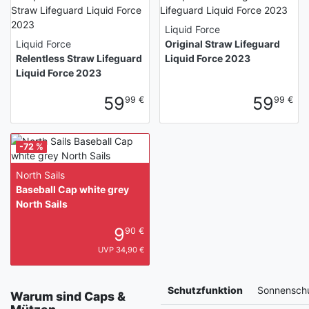
Liquid Force
Liquid Force
Original Straw Lifeguard
Relentless Straw Lifeguard
Liquid Force 2023
Liquid Force 2023
59
59
99 €
99 €
-72 %
North Sails
Baseball Cap white grey
North Sails
9
90 €
UVP 34,90 €
Schutzfunktion
Sonnensch
Warum sind Caps &