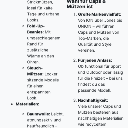
Wahl für Caps &
Strickmützen,
Mützen ist
ideal für kalte
Tage und urbane
Große Markenvielfalt:
Looks.
Von ION über Jones bis
Fold-Up-
UNION – wir führen
Beanies:
Mit
Caps und Mützen von
umgeschlagenem
Top-Marken, die
Rand für
Qualität und Style
zusätzliche
vereinen.
Wärme an den
Für jeden Anlass:
Ohren.
Ob funktional für Sport
Slouch-
und Outdoor oder lässig
Mützen:
Locker
für die Freizeit – bei uns
sitzende Modelle
findest du das
für einen
passende Modell.
entspannten
Look.
Nachhaltigkeit:
Materialien:
Viele unserer Caps und
Mützen bestehen aus
Baumwolle:
Leicht,
nachhaltigen Materialien
atmungsaktiv und
wie recyceltem
hautfreundlich –