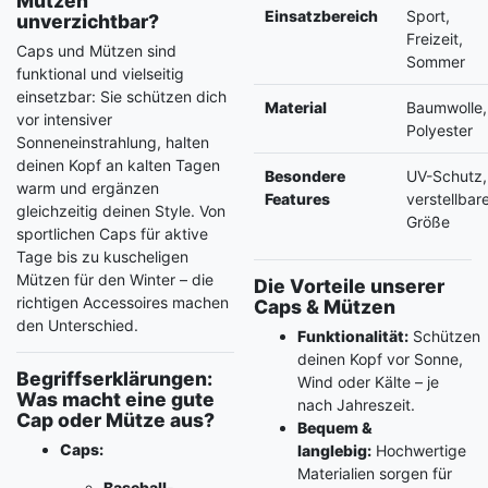
Mützen
Einsatzbereich
Sport,
unverzichtbar?
Freizeit,
Caps und Mützen sind
Sommer
funktional und vielseitig
einsetzbar: Sie schützen dich
Material
Baumwolle,
vor intensiver
Polyester
Sonneneinstrahlung, halten
deinen Kopf an kalten Tagen
Besondere
UV-Schutz,
warm und ergänzen
Features
verstellbar
gleichzeitig deinen Style. Von
Größe
sportlichen Caps für aktive
Tage bis zu kuscheligen
Mützen für den Winter – die
Die Vorteile unserer
richtigen Accessoires machen
Caps & Mützen
den Unterschied.
Funktionalität:
Schützen
deinen Kopf vor Sonne,
Begriffserklärungen:
Wind oder Kälte – je
Was macht eine gute
nach Jahreszeit.
Cap oder Mütze aus?
Bequem &
Caps:
langlebig:
Hochwertige
Materialien sorgen für
Baseball-