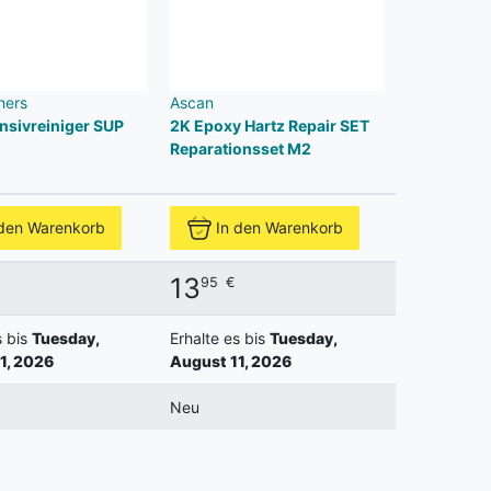
hers
Ascan
nsivreiniger SUP
2K Epoxy Hartz Repair SET
Reparationsset M2
 den Warenkorb
In den Warenkorb
13
95
€
s bis
Tuesday,
Erhalte es bis
Tuesday,
1, 2026
August 11, 2026
Neu