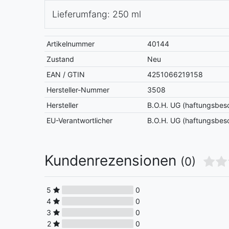
Lieferumfang: 250 ml
Artikelnummer
40144
Zustand
Neu
EAN / GTIN
4251066219158
Hersteller-Nummer
3508
Hersteller
B.O.H. UG (haftungsbes
EU-Verantwortlicher
B.O.H. UG (haftungsbes
Kundenrezensionen
(0)
5
0
4
0
3
0
2
0