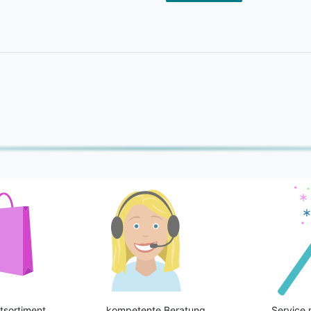
tsortiment
kompetente Beratung
Service 