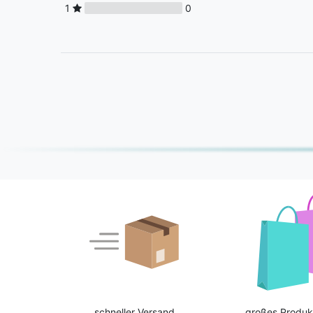
1
0
schneller Versand
großes Produk