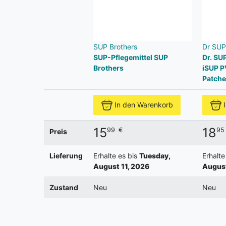
SUP Brothers
Dr SUP
SUP-Pflegemittel SUP
Dr. SU
Brothers
iSUP PV
Patche
In den Warenkorb
15
18
99
€
95
Preis
Lieferung
Erhalte es bis
Tuesday,
Erhalte
August 11, 2026
August
Zustand
Neu
Neu