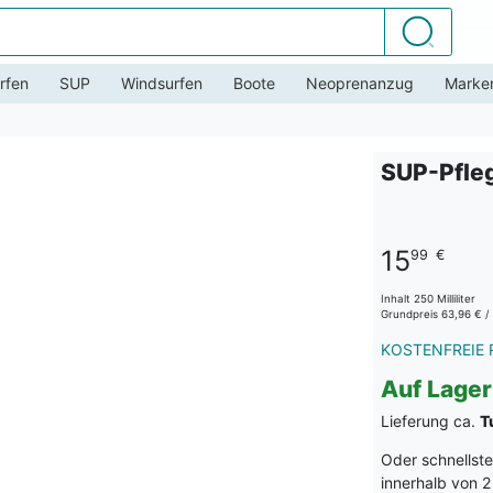
Suchen
rfen
SUP
Windsurfen
Boote
Neoprenanzug
Marke
SUP-Pfleg
15
99
€
Inhalt
250
Milliliter
Grundpreis
63,96 € / 
KOSTENFREIE 
Auf Lager
Lieferung ca.
T
Oder schnellst
innerhalb von
2