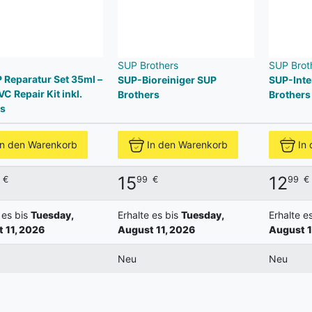
SUP Brothers
SUP Brot
P Reparatur Set 35ml –
SUP-Bioreiniger SUP
SUP-Inte
C Repair Kit inkl.
Brothers
Brothers
s
In den Warenkorb
In den Warenkorb
In
15
12
€
99
€
99
€
 es bis
Tuesday,
Erhalte es bis
Tuesday,
Erhalte e
 11, 2026
August 11, 2026
August 1
Neu
Neu