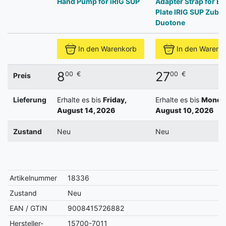
Hand Pump for iRIG SUP
Adapter Strap for Ba
Plate IRIG SUP Zube
Duotone
In den Warenkorb
In den Warenk
8
27
00
€
00
€
Preis
Lieferung
Erhalte es bis
Friday,
Erhalte es bis
Monda
August 14, 2026
August 10, 2026
Zustand
Neu
Neu
Artikelnummer
18336
Zustand
Neu
EAN / GTIN
9008415726882
Hersteller-
15700-7011