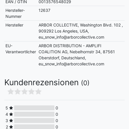
EAN / GTIN
0013576548029
Hersteller-
12637
Nummer
Hersteller
ARBOR COLLECTIVE, Washington Blvd. 102 ,
909292 Los Angeles, USA,
eu_snow_info@arborcollective.com
EU-
ARBOR DISTRIBUTION - AMPLIFI
Verantwortlicher
COALITION AG, Nebelhornstr 34, 87561
Oberstdorf, Deutschland,
eu_snow_info@arborcollective.com
Kundenrezensionen
(0)
5
0
4
0
3
0
2
0