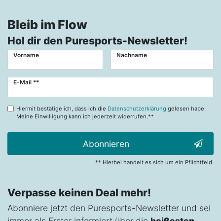
Bleib im Flow
Hol dir den Puresports-Newsletter!
Vorname
Nachname
Newsletter
E-Mail **
Honig
Hiermit bestätige ich, dass ich die
Datenschutzerklärung
gelesen habe.
Meine Einwilligung kann ich jederzeit widerrufen.**
Abonnieren
** Hierbei handelt es sich um ein Pflichtfeld.
Verpasse keinen Deal mehr!
Abonniere jetzt den Puresports-Newsletter und sei
immer als Erster informiert über die
heißesten