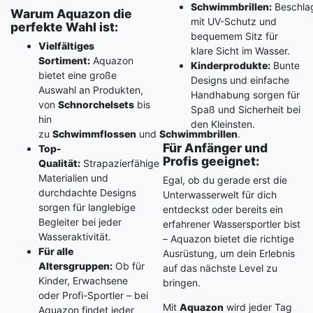
Schwimmbrillen:
Beschlag
Warum Aquazon die
mit UV-Schutz und
perfekte Wahl ist:
bequemem Sitz für
Vielfältiges
klare Sicht im Wasser.
Sortiment:
Aquazon
Kinderprodukte:
Bunte
bietet eine große
Designs und einfache
Auswahl an Produkten,
Handhabung sorgen für
von
Schnorchelsets
bis
Spaß und Sicherheit bei
hin
den Kleinsten.
zu
Schwimmflossen
und
Schwimmbrillen
.
Für Anfänger und
Top-
Profis geeignet:
Qualität:
Strapazierfähige
Materialien und
Egal, ob du gerade erst die
durchdachte Designs
Unterwasserwelt für dich
sorgen für langlebige
entdeckst oder bereits ein
Begleiter bei jeder
erfahrener Wassersportler bist
Wasseraktivität.
– Aquazon bietet die richtige
Für alle
Ausrüstung, um dein Erlebnis
Altersgruppen:
Ob für
auf das nächste Level zu
Kinder, Erwachsene
bringen.
oder Profi-Sportler – bei
Mit
Aquazon
wird jeder Tag
Aquazon findet jeder