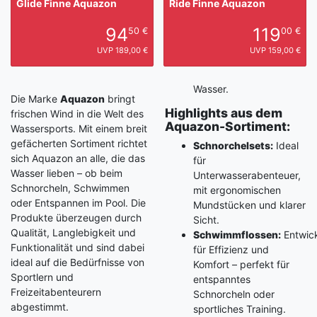
Glide Finne Aquazon
Ride Finne Aquazon
94
119
50 €
00 €
UVP 189,00 €
UVP 159,00 €
Wasser.
Die Marke
Aquazon
bringt
Highlights aus dem
frischen Wind in die Welt des
Aquazon-Sortiment:
Wassersports. Mit einem breit
gefächerten Sortiment richtet
Schnorchelsets:
Ideal
sich Aquazon an alle, die das
für
Wasser lieben – ob beim
Unterwasserabenteuer,
Schnorcheln, Schwimmen
mit ergonomischen
oder Entspannen im Pool. Die
Mundstücken und klarer
Produkte überzeugen durch
Sicht.
Qualität, Langlebigkeit und
Schwimmflossen:
Entwick
Funktionalität und sind dabei
für Effizienz und
ideal auf die Bedürfnisse von
Komfort – perfekt für
Sportlern und
entspanntes
Freizeitabenteurern
Schnorcheln oder
abgestimmt.
sportliches Training.