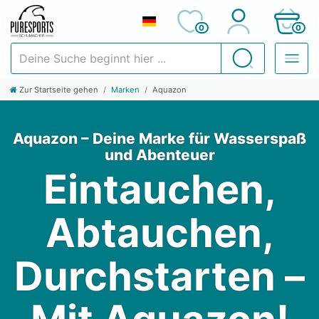
0
0
Deine Suche beginnt hier ...
Suchen
Zur Startseite gehen
Marken
Aquazon
Aquazon – Deine Marke für Wasserspaß
und Abenteuer
Eintauchen,
Abtauchen,
Durchstarten –