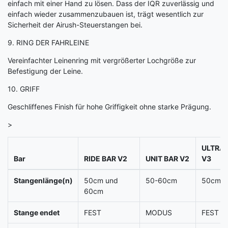
einfach mit einer Hand zu lösen. Dass der IQR zuverlässig und
einfach wieder zusammenzubauen ist, trägt wesentlich zur
Sicherheit der Airush-Steuerstangen bei.
9. RING DER FAHRLEINE
Vereinfachter Leinenring mit vergrößerter Lochgröße zur
Befestigung der Leine.
10. GRIFF
Geschliffenes Finish für hohe Griffigkeit ohne starke Prägung.
>
ULTRA
Bar
RIDE BAR V2
UNIT BAR V2
V3
Stangenlänge(n)
50cm und
50-60cm
50cm
60cm
Stange endet
FEST
MODUS
FEST