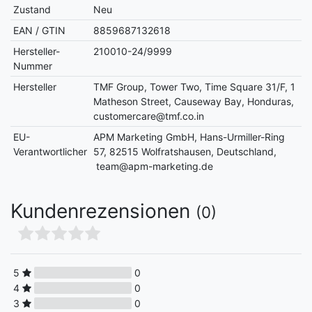
Zustand
Neu
EAN / GTIN
8859687132618
Hersteller-
210010-24/9999
Nummer
Hersteller
TMF Group, Tower Two, Time Square 31/F, 1
Matheson Street, Causeway Bay, Honduras,
customercare@tmf.co.in
EU-
APM Marketing GmbH, Hans-Urmiller-Ring
Verantwortlicher
57, 82515 Wolfratshausen, Deutschland,
team@apm-marketing.de
Kundenrezensionen
(0)
5
0
4
0
3
0