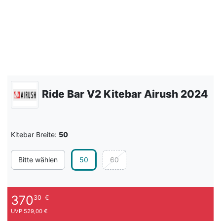
Ride Bar V2 Kitebar Airush 2024
Kitebar Breite:
50
Bitte wählen
50
60
370
30
€
UVP 529,00 €