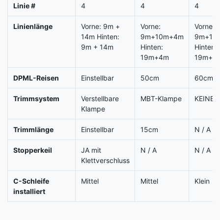
Linie #
4
4
4
Linienlänge
Vorne: 9m +
Vorne:
Vorne:
14m Hinten:
9m+10m+4m
9m+10
9m + 14m
Hinten:
Hinten:
19m+4m
19m+4
DPML-Reisen
Einstellbar
50cm
60cm
Trimmsystem
Verstellbare
MBT-Klampe
KEINER
Klampe
Trimmlänge
Einstellbar
15cm
N / A
Stopperkeil
JA mit
N / A
N / A
Klettverschluss
C-Schleife
Mittel
Mittel
Klein
installiert