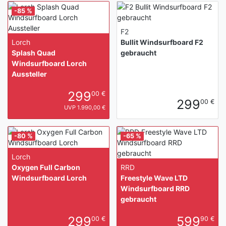
-85 %
F2
Lorch
Bullit Windsurfboard F2
Splash Quad
gebraucht
Windsurfboard Lorch
Aussteller
299
00 €
299
00 €
UVP 1.990,00 €
-80 %
-65 %
Lorch
Oxygen Full Carbon
RRD
Windsurfboard Lorch
Freestyle Wave LTD
Windsurfboard RRD
gebraucht
299
599
00 €
90 €